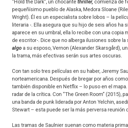
“Hold the Dark”, un chocante
thriller,
comienza de fo
pequeñísimo pueblo de Alaska, Medora Sloane (Rile
Wright). Él es un especialista sobre lobos – la pelí
literaria -. Ella asegura que su hijo de seis años 
aparece en su umbral, ella lo recibe con una copia 
de escritor-. Dice que no alberga ilusiones sobre la
algo
a su esposo, Vernon (Alexander Skarsgård), un
la trama, más efectivas serán sus artes oscuras.
Con tan solo tres películas en su haber, Jeremy Sauln
norteamericana. Después de bregar por años como 
también disponible en Netflix – lo puso en el mapa.
radar de la crítica. Con “The Green Room” (2015), p
una banda de punk liderada por Anton Yelchin, ased
Stewart – esta puede ser la más perversa reunión d
Las tramas de Saulnier suenan como materia prima 