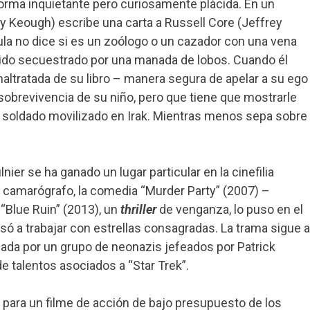
rma inquietante pero curiosamente plácida. En un
y Keough) escribe una carta a Russell Core (Jeffrey
cula no dice si es un zoólogo o un cazador con una vena
ha sido secuestrado por una manada de lobos. Cuando él
maltratada de su libro – manera segura de apelar a su ego
 sobrevivencia de su niño, pero que tiene que mostrarle
 soldado movilizado en Irak. Mientras menos sepa sobre
ier se ha ganado un lugar particular en la cinefilia
camarógrafo, la comedia “Murder Party” (2007) –
 “Blue Ruin” (2013), un
thriller
de venganza, lo puso en el
asó a trabajar con estrellas consagradas. La trama sigue a
iada por un grupo de neonazis jefeados por Patrick
e talentos asociados a “Star Trek”.
para un filme de acción de bajo presupuesto de los