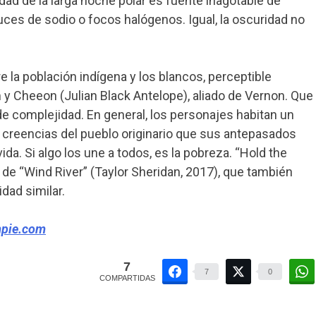
ad de la larga noche polar es fuente inagotable de
uces de sodio o focos halógenos. Igual, la oscuridad no
re la población indígena y los blancos, perceptible
y Cheeon (Julian Black Antelope), aliado de Vernon. Que
 de complejidad. En general, los personajes habitan un
 creencias del pueblo originario que sus antepasados
ida. Si algo los une a todos, es la pobreza. “Hold the
e “Wind River” (Taylor Sheridan, 2017), que también
dad similar.
mpie.com
7
7
0
COMPARTIDAS