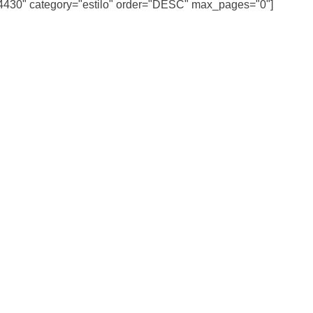
34430" category="estilo" order="DESC" max_pages="0"]