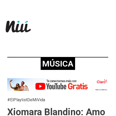
Revista Niú
MÚSICA
#ElPlaylistDeMiVida
Xiomara Blandino: Amo