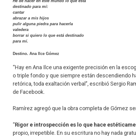
He de hacer en este mundo lo que está
destinado para mí:
cantar
abrazar a mis hijos
pulir alguna piedra para hacerla
valedera
borrar si quiero lo que está destinado
para mí.
Destino. Ana Ilce Gómez
“Hay en Ana Ilce una exigente precisión en la esc
o triple fondo y que siempre están descendiendo h
retórica, toda exaltación verbal”, escribió Sergio
de Facebook.
Ramírez agregó que la obra completa de Gómez será 
“
Rigor e introspección es lo que hace estéticame
propio, irrepetible. En su escritura no hay nada grat