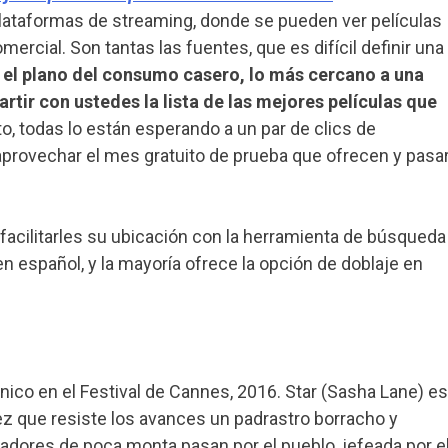
 plataformas de streaming, donde se pueden ver películas
omercial. Son tantas las fuentes, que es difícil definir una
 el plano del consumo casero, lo más cercano a una
rtir con ustedes la lista de las mejores películas que
to, todas lo están esperando a un par de clics de
e aprovechar el mes gratuito de prueba que ofrecen y pasa
a facilitarles su ubicación con la herramienta de búsqueda
en español, y la mayoría ofrece la opción de doblaje en
ico en el Festival de Cannes, 2016. Star (Sasha Lane) es
z que resiste los avances un padrastro borracho y
fadores de poca monta pasan por el pueblo, jefeada por e