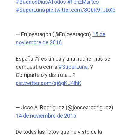
#BuenosDiasATodos
#FelizMartes
#SuperLuna
pic.twitter.com/8QbR9TJDXb
— EnjoyAragon (@EnjoyAragon)
15 de
noviembre de 2016
España ?? es única y una noche más se
demuestra con la
#SuperLuna
. ?
Compartelo y disfruta… ?
pic.twitter.com/sj6gKJ4IhK
— Jose A. Rodríguez (@joosearodriguez)
14 de noviembre de 2016
De todas las fotos que he visto de la