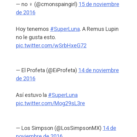
— no ♀ (@cmonspaingirl)
15 de noviembre
de 2016
Hoy tenemos
#SuperLuna
. A Remus Lupin
no le gusta esto.
pic.twitter.com/wSrbHxeG72
— El Profeta (@EiProfeta)
14 de noviembre
de 2016
Así estuvo la
#SuperLuna
pic.twitter.com/Mog29sL3re
— Los Simpson (@LosSimpsonMX)
14 de
noviembre de 2016