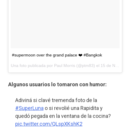
#supermoon over the grand palace ❤️ #Bangkok
Una foto publicada por Paul Morris (@ptm83) el
15 de Nov de 2016 a la(s) 7:03 PST
Algunos usuarios lo tomaron con humor:
Adiviná si clavé tremenda foto de la
#SuperLuna
o si revolié una Rapidita y
quedó pegada en la ventana de la cocina?
pic.twitter.com/QLspXKshK2