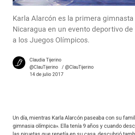
Karla Alarcón es la primera gimnasta
Nicaragua en un evento deportivo de a
a los Juegos Olímpicos.
Claudia Tijerino
@ClauTijerino
/ @ClauTijerino
14 de julio 2017
Un día, mientras Karla Alarcón paseaba con su famili
gimnasia olímpica». Ella tenía 9 años y cuando desc
las piruetas que repetía en su casa, descubrió tambi