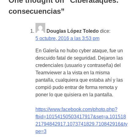
One thought on “
Ciberataques:
consecuencias
”
Douglas López Toledo
dice:
5 octubre, 2016 a las 3:53 pm
En Galería no hubo cyber ataque, fue un
descuido fatal de seguridad. Dejaron las
credenciales (usuario y contraseña) del
Teamviewer a la vista en la misma
pantalla, cualquiera que estaba ahí y las
compió pudo entrar de forma remota y
poner lo que quisiera en la pantalla.
https://www.facebook.com/photo.php?
fbid=10154150503417917&set=a.101518
21794842917.1073741829.710842916&ty
pe=3