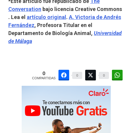
*Este artículo fue republicado de
The
Conversation
bajo licencia Creative Commons
. Lea el
artículo original
.
A. Victoria de Andrés
Fernández
, Profesora Titular en el
Departamento de Biología Animal,
Universidad
de Málaga
0
0
0
COMPARTIDAS