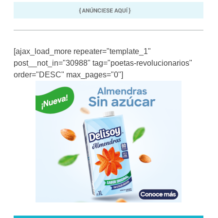
[ajax_load_more repeater="template_1"
post__not_in="30988" tag="poetas-revolucionarios"
order="DESC" max_pages="0"]