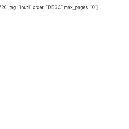
726" tag="inutil" order="DESC" max_pages="0"]