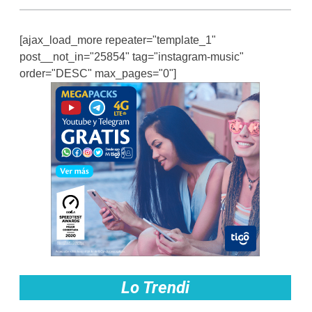
[ajax_load_more repeater="template_1"
post__not_in="25854" tag="instagram-music"
order="DESC" max_pages="0"]
Lo Trendi