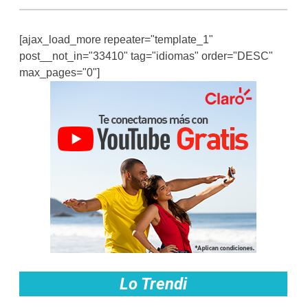
[ajax_load_more repeater="template_1"
post__not_in="33410" tag="idiomas" order="DESC"
max_pages="0"]
Lo Trendi