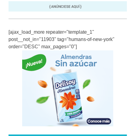
[ajax_load_more repeater="template_1"
post__not_in="11903" tag="humans-of-new-york"
order="DESC" max_pages="0"]