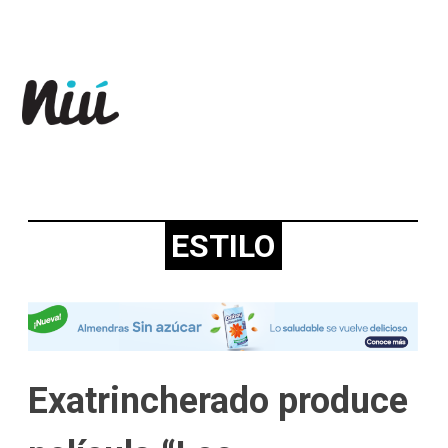
Revista Niú
ESTILO
Exatrincherado produce