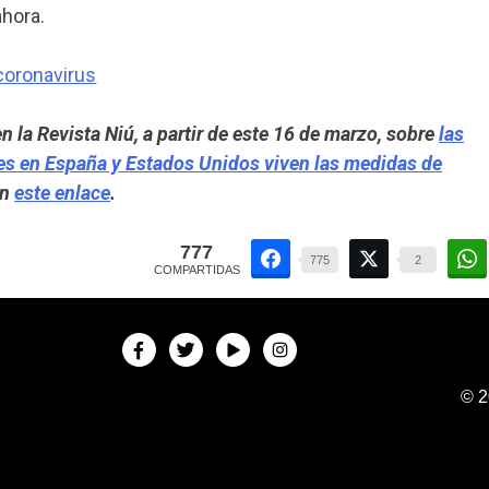
ahora.
en la
Revista Niú
, a partir de este 16 de marzo, sobre
las
es en España y Estados Unidos viven las medidas de
en
este enlace
.
777
775
2
COMPARTIDAS
© 2