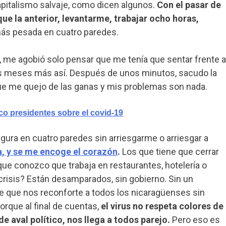
capitalismo salvaje, como dicen algunos.
Con el pasar de
ue la anterior, levantarme, trabajar ocho horas,
 más pesada en cuatro paredes.
, me agobió solo pensar que me tenía que sentar frente a
os meses más así. Después de unos minutos, sacudo la
ue me quejo de las ganas y mis problemas son nada.
o presidentes sobre el covid-19
gura en cuatro paredes sin arriesgarme o arriesgar a
a, y se me encoge el corazón
.
Los que tiene que cerrar
que conozco que trabaja en restaurantes, hotelería o
 crisis? Están desamparados, sin gobierno. Sin un
je que nos reconforte a todos los nicaragüenses sin
orque al final de cuentas,
el virus no respeta colores de
de aval político, nos llega a todos parejo.
Pero eso es