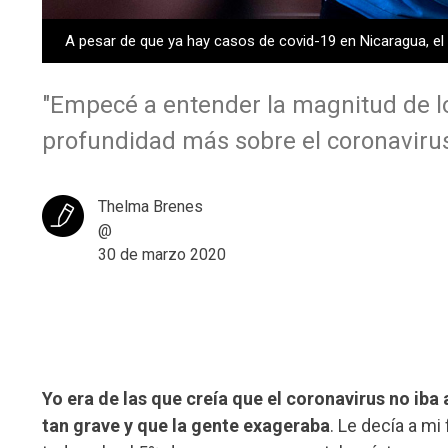
A pesar de que ya hay casos de covid-19 en Nicaragua, el G
"Empecé a entender la magnitud de lo
profundidad más sobre el coronavirus y
Thelma Brenes
@
30 de marzo 2020
Yo era de las que creía que el coronavirus no iba
tan grave y que la gente exageraba
. Le decía a m