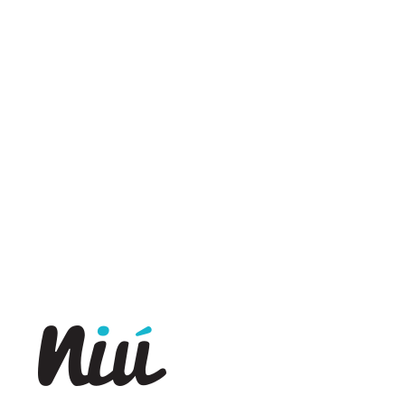
Skip
to
content
Revista Niú