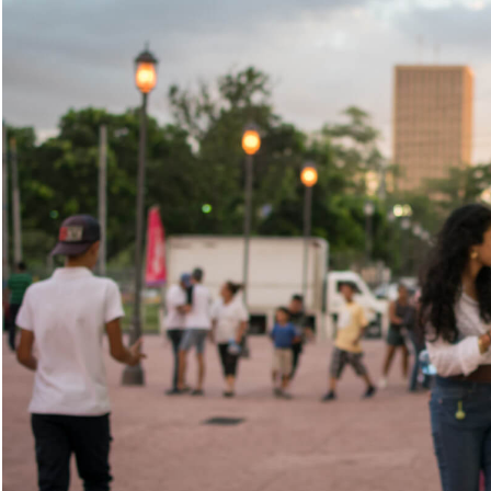
Alejandra y Ana Rodríguez
,
hermanas y cantautoras
r