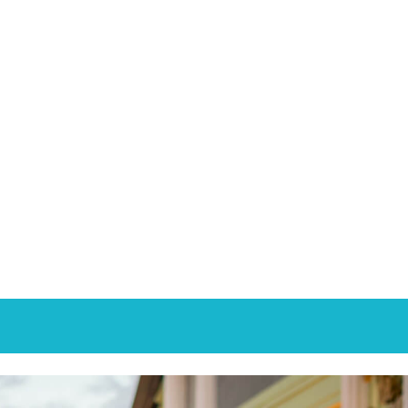
×
Dra. Carolina Cantarero
,
primera neurocirujana en
Nicaragua
Juan Ignacio Martínez
,
presidente de Joya de
Nicaragua