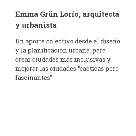
Emma Grün Lorío, arquitecta
Bosco Noguera
, abogado
corporativo y empresario
y urbanista
Un aporte colectivo desde el diseño
y la planificación urbana, para
crear ciudades más inclusivas y
Felipe Talavera
, emprendedo
mejorar las ciudades “caóticas pero
y empresario
fascinantes”