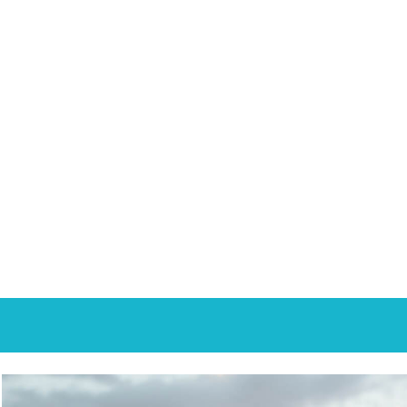
Tania Barreda
, ingeniera
or
industrial, empresaria
emprendedora
Mónica López Baltodano
,
 y
abogada del movimiento
campesino