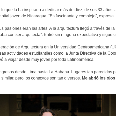
 lo que la ha inspirado a dedicar más de diez, de sus 33 años, 
ital joven de Nicaragua. “Es fascinante y complejo”, expresa.
asiones eran las artes. A la arquitectura llegó a través de la 
ba con ser arquitecta”. Entró sin ninguna expectativa y sigue
eración de Arquitectura en la Universidad Centroamericana (UC
rsas actividades estudiantiles como la Junta Directiva de la Co
vó a viajar desde muy joven por toda Latinoamérica.
ongresos desde Lima hasta La Habana. Lugares tan parecidos per
similar, pero los contextos son tan diversos.
Me abrió los ojos