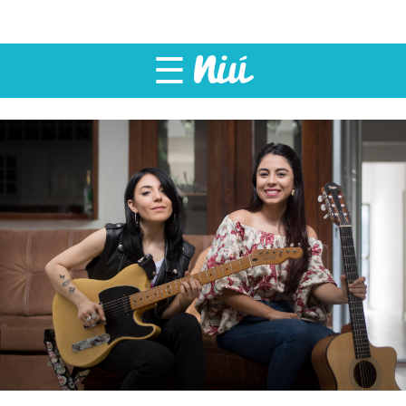
Dra. Carolina Cantarero
, primera
neurocirujana en Nicaragua
☰
Emma Grün Lorío
, arquitecta y
urbanista
Mónica López Baltodano
, abogada
del movimiento campesino