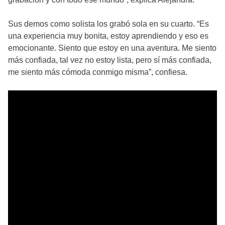
Sus demos como solista los grabó sola en su cuarto. “Es
una experiencia muy bonita, estoy aprendiendo y eso es
emocionante. Siento que estoy en una aventura. Me siento
más confiada, tal vez no estoy lista, pero sí más confiada,
me siento más cómoda conmigo misma”, confiesa.