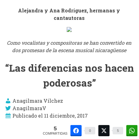
Alejandra y Ana Rodríguez, hermanas y
cantautoras
Juan Ignacio Martínez
, presidente
Como vocalistas y compositoras se han convertido en
de Joya de Nicaragua
dos promesas de la escena musical nicaragüense
“Las diferencias nos hacen
poderosas”
Bosco Noguera
, abogado corporativo
Anagilmara Vílchez
y empresario
AnagilmaraV
Publicado el 11 diciembre, 2017
5
0
5
COMPARTIDAS