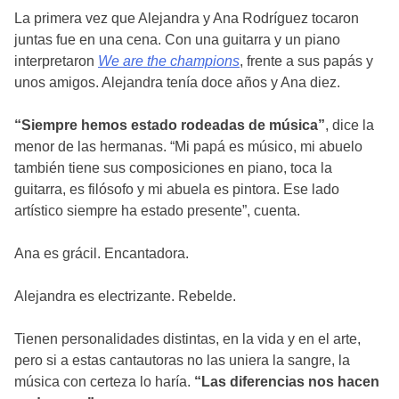
La primera vez que Alejandra y Ana Rodríguez tocaron
Alejandra y Ana Rodríguez
,
juntas fue en una cena. Con una guitarra y un piano
hermanas y cantautoras
interpretaron
We are the champions
, frente a sus papás y
unos amigos. Alejandra tenía doce años y Ana diez.
“Siempre hemos estado rodeadas de música”
, dice la
menor de las hermanas. “Mi papá es músico, mi abuelo
también tiene sus composiciones en piano, toca la
Gabriel Serra
, cineasta nominado a
guitarra, es filósofo y mi abuela es pintora. Ese lado
un Oscar
artístico siempre ha estado presente”, cuenta.
Ana es grácil. Encantadora.
Alejandra es electrizante. Rebelde.
Tienen personalidades distintas, en la vida y en el arte,
Felipe Talavera
, emprendedor y
pero si a estas cantautoras no las uniera la sangre, la
empresario
música con certeza lo haría.
“Las diferencias nos hacen